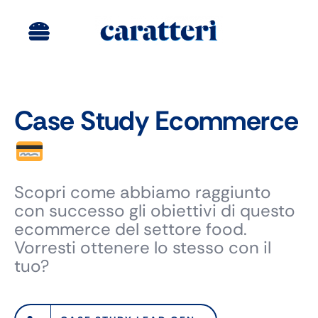
Salta
al
Toggle
contenuto
Navigation
Siti Web
Digital Marketing
Case Study Ecommerce
Brand Identity
Agency
Scopri come abbiamo raggiunto
con successo gli obiettivi di questo
Portfolio
ecommerce del settore food.
Vorresti ottenere lo stesso con il
tuo?