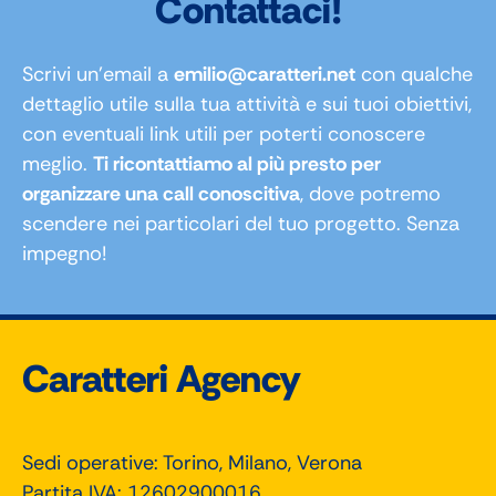
Contattaci!
Scrivi un’email a
emilio@caratteri.net
con qualche
dettaglio utile sulla tua attività e sui tuoi obiettivi,
con eventuali link utili per poterti conoscere
meglio.
Ti ricontattiamo al più presto per
organizzare una call conoscitiva
, dove potremo
scendere nei particolari del tuo progetto. Senza
impegno!
Caratteri Agency
Sedi operative: Torino, Milano, Verona
Partita IVA: 12602900016