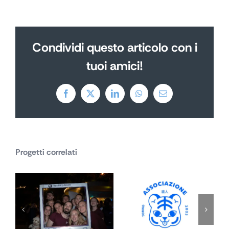
Condividi questo articolo con i
tuoi amici!
Facebook
X
LinkedIn
WhatsApp
Email
Progetti correlati
La Luna di
Associazione
Vasilika
NAOTO