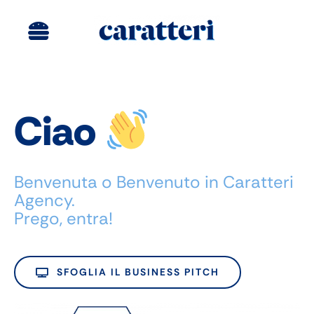
Salta
al
Toggle
contenuto
Navigation
Siti Web
Digital Marketing
Ciao
Brand Identity
Benvenuta o Benvenuto in Caratteri
Agency
Agency.
Prego, entra!
Portfolio
SFOGLIA IL BUSINESS PITCH