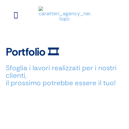
Salta
al
Toggle
contenuto
Navigation
Siti Web
Digital Marketing
Portfolio 🎞
Brand Identity
Sfoglia i lavori realizzati per i nostri
clienti,
Agency
il prossimo potrebbe essere il tuo!
Portfolio
Mum and Daughter
Keepy
LAGA