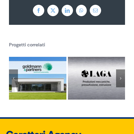
Facebook
X
LinkedIn
WhatsApp
Email
Progetti correlati
Goldmann &
LAGA
Partners