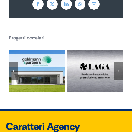
Facebook
X
LinkedIn
WhatsApp
Email
Progetti correlati
Goldmann &
LAGA
Partners
Caratteri Agency